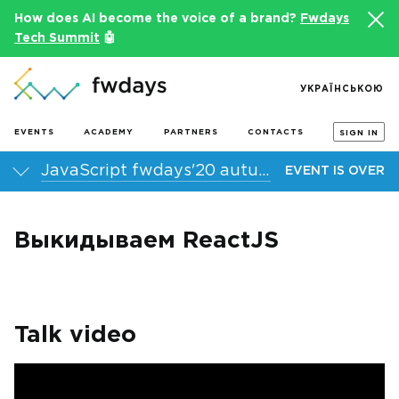
How does AI become the voice of a brand?
Fwdays
Tech Summit
🤖
УКРАЇНСЬКОЮ
EVENTS
ACADEMY
PARTNERS
CONTACTS
SIGN IN
JavaScript fwdays'20 autumn online conference
EVENT IS OVER
Выкидываем ReactJS
Talk video