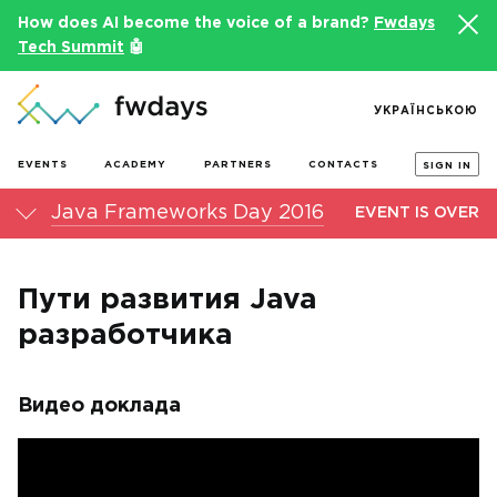
How does AI become the voice of a brand?
Fwdays
Tech Summit
🤖
УКРАЇНСЬКОЮ
EVENTS
ACADEMY
PARTNERS
CONTACTS
SIGN IN
Java Frameworks Day 2016
EVENT IS OVER
Пути развития Java
разработчика
Видео доклада