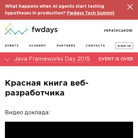
What happens when AI agents start testing
hypotheses in production?
Fwdays Tech Summit
УКРАЇНСЬКОЮ
EVENTS
ACADEMY
PARTNERS
CONTACTS
SIGN IN
Java Frameworks Day 2015
EVENT IS OVER
Красная книга веб-
разработчика
Видео доклада: