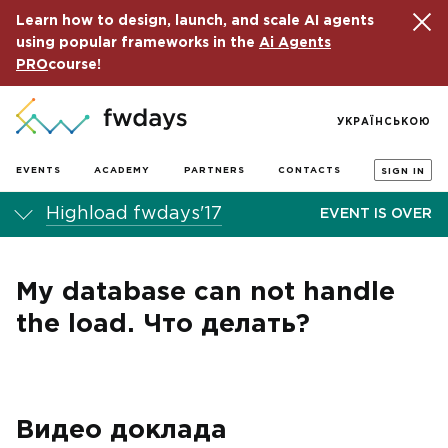
Learn how to design, launch, and scale AI agents
using popular frameworks in the
Ai Agents
PRO
course!
УКРАЇНСЬКОЮ
EVENTS
ACADEMY
PARTNERS
CONTACTS
SIGN IN
Highload fwdays'17
EVENT IS OVER
My database can not handle
the load. Что делать?
Видео доклада