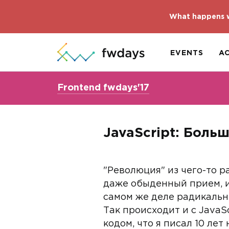
What happens w
EVENTS
A
Frontend fwdays'17
JavaScript: Боль
"Революция" из чего-то 
даже обыденный прием, и
самом же деле радикальн
Так происходит и с Java
кодом, что я писал 10 лет