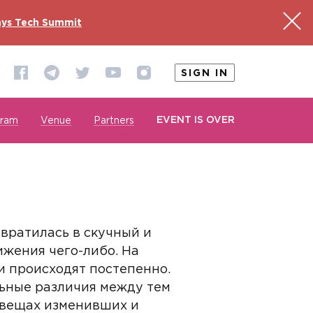
ys Tech Summit
SIGN IN
EVENT IS OVER
gram
Venue
Partners
вратилась в скучный и
жения чего-либо. На
и происходят постепенно.
льные различия между тем
 О вещах изменивших и