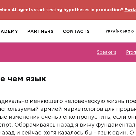
hen AI agents start testing hypotheses in production?
Fwda
CADEMY
PARTNERS
CONTACTS
УКРАЇНСЬКОЮ
Speakers
Pro
ше чем язык
радикально меняющего человеческую жизнь пре
спользуемый армией маркетологов для продви
ые изменения очень легко пропустить, если он
Script. Оборачиваясь назад я вижу фундамента
 назад и сейчас, хотя казалось бы - язык один.