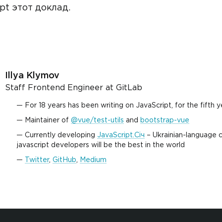
t этот доклад.
Illya Klymov
Staff Frontend Engineer at GitLab
For 18 years has been writing on JavaScript, for the fifth 
Maintainer of
@vue/test-utils
and
bootstrap-vue
Currently developing
JavaScript.Січ
– Ukrainian-language c
javascript developers will be the best in the world
Twitter
,
GitHub
,
Medium