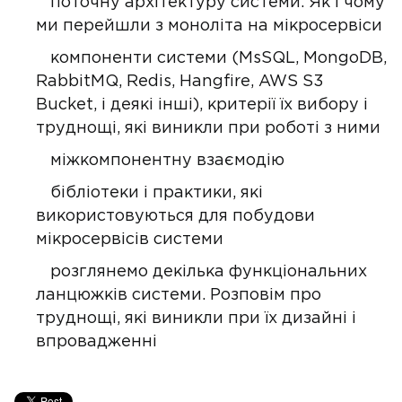
поточну архітектуру системи. Як і чому
ми перейшли з моноліта на мікросервіси
компоненти системи (MsSQL, MongoDB,
RabbitMQ, Redis, Hangfire, AWS S3
Bucket, і деякі інші), критерії їх вибору і
труднощі, які виникли при роботі з ними
міжкомпонентну взаємодію
бібліотеки і практики, які
використовуються для побудови
мікросервісів системи
розглянемо декілька функціональних
ланцюжків системи. Розповім про
труднощі, які виникли при їх дизайні і
впровадженні