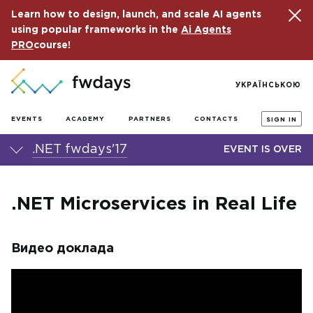
Learn how to design, launch, and scale AI agents
using popular frameworks in the
Ai Agents
PRO
course!
УКРАЇНСЬКОЮ
EVENTS
ACADEMY
PARTNERS
CONTACTS
SIGN IN
.NET fwdays'17
EVENT IS OVER
.NET Microservices in Real Life
Видео доклада