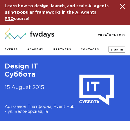
Learn how to design, launch, and scale AI agents
using popular frameworks in the
Ai Agents
PRO
course!
УКРАЇНСЬКОЮ
EVENTS
ACADEMY
PARTNERS
CONTACTS
SIGN IN
Design IT
Суббота
15 August 2015
Арт-завод Платформа, Event Hub
- ул. Беломорская, 1а