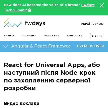
How does AI become the voice of a brand?
Fwdays
Tech Summit
🤖
УКРАЇНСЬКОЮ
EVENTS
ACADEMY
PARTNERS
CONTACTS
SIGN IN
Angular & React Frameworks Day 2015
EVENT IS OVER
React for Universal Apps, або
наступний після Node крок
по захопленню серверної
розробки
Видео доклада