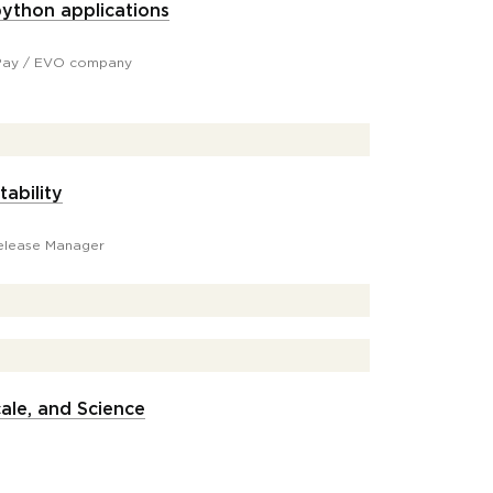
python applications
ay / EVO company
ability
elease Manager
ale, and Science