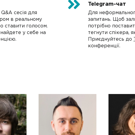
Telegram-чат
 Q&A сесія для
Для неформальног
ером в реальному
запитань. Щоб за
но ставити голосом.
потрібно поставит
найдете у себе на
тегнути спікера, 
нцією.
Приєднуйтесь до
конференції.