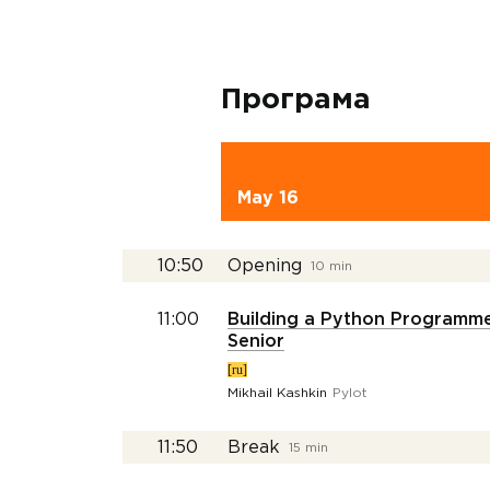
Програма
May 16
10:50
Opening
10 min
11:00
Building a Python Programme
Senior
[ru]
Mikhail Kashkin
Pylot
11:50
Break
15 min