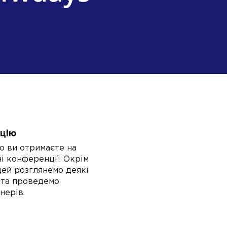
цію
о ви отримаєте на
і конференції. Окрім
дей розглянемо деякі
 та проведемо
нерів.