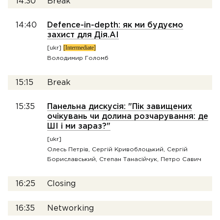
14:30
Break
14:40
Defence-in-depth: як ми будуємо
захист для Дія.AI
[Intermediate]
[ukr]
Володимир Голомб
15:15
Break
15:35
Панельна дискусія: "Пік завищених
очікувань чи долина розчарування: де
ШІ і ми зараз?"
[ukr]
Олесь Петрiв, Сергій Кривоблоцький, Сергій
Бориславський, Степан Танасійчук, Петро Савич
16:25
Closing
16:35
Networking