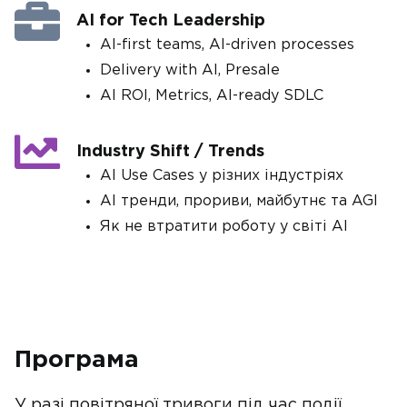
AI for Tech Leadership
AI-first teams, AI-driven processes
Delivery with AI, Presale
AI ROI, Metrics, AI-ready SDLC
Industry Shift / Trends
AI Use Cases у різних індустріях
AI тренди, прориви, майбутнє та AGI
Як не втратити роботу у світі AI
Програма
У разі повітряної тривоги під час події,