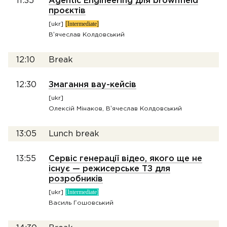
11:35
Agentic Engineering для brownfield
проєктів
[Intermediate]
[ukr]
Вʼячеслав Колдовський
12:10
Break
12:30
Змагання вау-кейсів
[ukr]
Олексій Мінаков, Вʼячеслав Колдовський
13:05
Lunch break
13:55
Сервіс генерації відео, якого ще не
існує — режисерське ТЗ для
розробників
[Intermediate]
[ukr]
Василь Гошовський