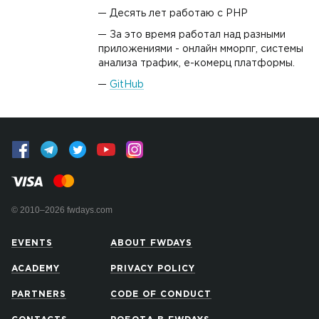
Десять лет работаю с PHP
За это время работал над разными
приложениями - онлайн мморпг, системы
анализа трафик, е-комерц платформы.
GitHub
© 2010–2026 fwdays.com
EVENTS
ABOUT FWDAYS
ACADEMY
PRIVACY POLICY
PARTNERS
CODE OF CONDUCT