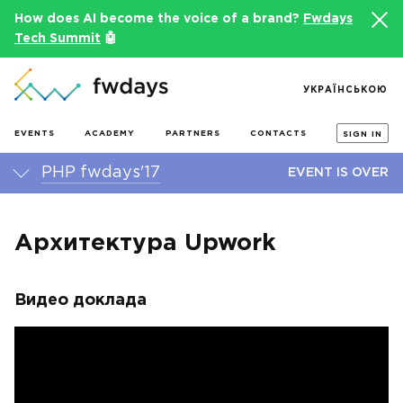
How does AI become the voice of a brand?
Fwdays
Tech Summit
🤖
УКРАЇНСЬКОЮ
EVENTS
ACADEMY
PARTNERS
CONTACTS
SIGN IN
PHP fwdays'17
EVENT IS OVER
Архитектура Upwork
Видео доклада